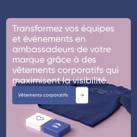
Transformez vos équipes
et événements en
ambassadeurs de votre
marque grâce à des
vêtements corporatifs qui
maximisent la visibilité.
Vêtements corporatifs