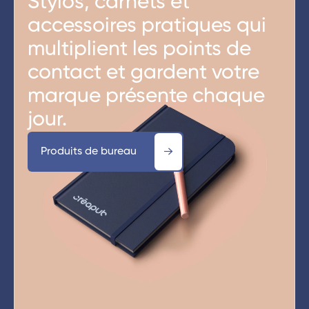
Stylos, carnets et
accessoires pratiques qui
multiplient les points de
contact et gardent votre
marque présente chaque
jour.
Produits de bureau