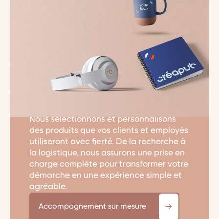
Objets promotionnels
Faites rayonner votre
marque au quotidien
Nous sélectionnons et personnalisons
des produits que vos clients et employés
utiliseront avec fierté. De la recherche à
la logistique, nous assurons une prise en
charge complète pour transformer votre
démarche en une expérience simple et
agréable.
Accompagnement sur mesure