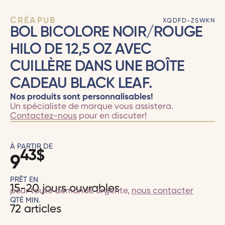
CRÉAPUB
XQDFD-ZSWKN
BOL BICOLORE NOIR/ROUGE
HILO DE 12,5 OZ AVEC
CUILLÈRE DANS UNE BOÎTE
CADEAU BLACK LEAF.
Nos produits sont personnalisables!
Un spécialiste de marque vous assistera.
Contactez-nous
pour en discuter!
À PARTIR DE
43
$
9
PRÊT EN
15-20 jours ouvrables
pour toute demande urgente,
nous contacter
QTÉ MIN.
72 articles