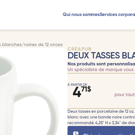
Qui nous sommes
Services corpora
 blanches/noires de 12 onces
CRÉAPUB
DEUX TASSES BL
Nos produits sont personnalisa
Un spécialiste de marque vous 
À PARTIR DE
4
71
$
pour tou
Deux tasses en porcelaine de 12 oz. 
blanc avec une bande noire contras
recommandé. 4,25" H x 3,34" de dia