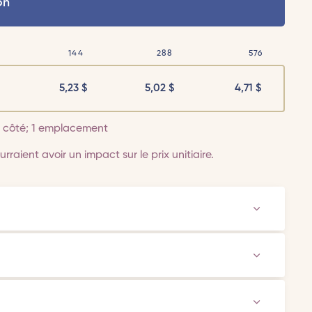
on
144
288
576
5,23
$
5,02
$
4,71
$
 1 côté; 1 emplacement
rraient avoir un impact sur le prix unitiaire.