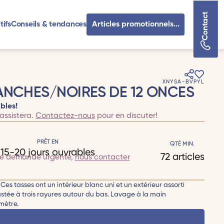
Contact
tifs
Conseils & tendances
Articles promotionnels...
XNYSA-BVPYL
ANCHES/NOIRES DE 12 ONCES
bles!
assistera.
Contactez-nous
pour en discuter!
PRÊT EN
QTÉ MIN.
15-20 jours ouvrables
72 articles
te demande urgente,
nous contacter
Ces tasses ont un intérieur blanc uni et un extérieur assorti
tée à trois rayures autour du bas. Lavage à la main
mètre.