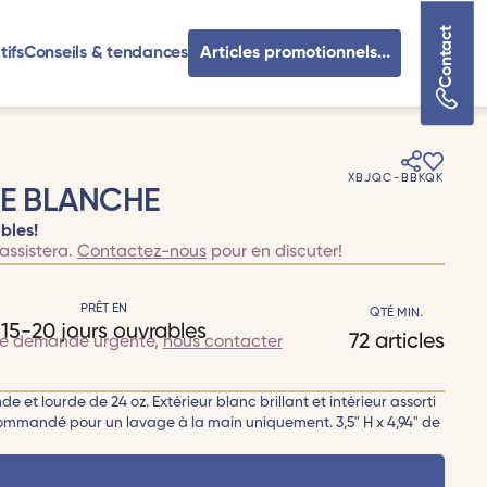
Contact
tifs
Conseils & tendances
Articles promotionnels...
XBJQC-BBKQK
SE BLANCHE
bles!
assistera.
Contactez-nous
pour en discuter!
PRÊT EN
QTÉ MIN.
15-20 jours ouvrables
72 articles
te demande urgente,
nous contacter
e et lourde de 24 oz. Extérieur blanc brillant et intérieur assorti
ecommandé pour un lavage à la main uniquement. 3,5" H x 4,94" de