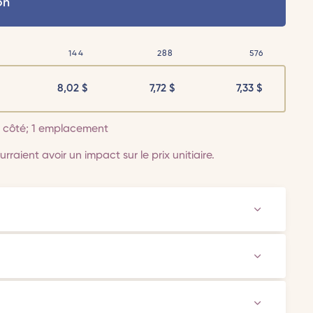
on
144
288
576
8,02
$
7,72
$
7,33
$
 1 côté; 1 emplacement
rraient avoir un impact sur le prix unitiaire.