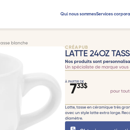
Qui nous sommes
Services corpora
tasse blanche
CRÉAPUB
LATTE 24OZ TAS
Nos produits sont personnalisa
Un spécialiste de marque vous 
À PARTIR DE
7
33
$
pour tou
Latte, tasse en céramique très grand
avec un style latte extra large. R
diamètre.