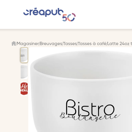
Magasiner
Breuvages
Tasses
Tasses à café
Latte 24oz 