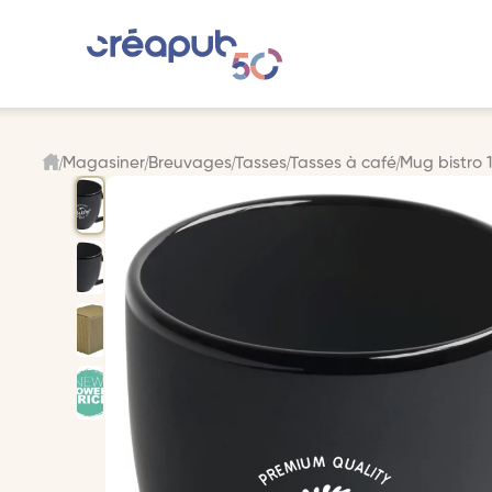
Magasiner
Breuvages
Tasses
Tasses à café
Mug bistro 