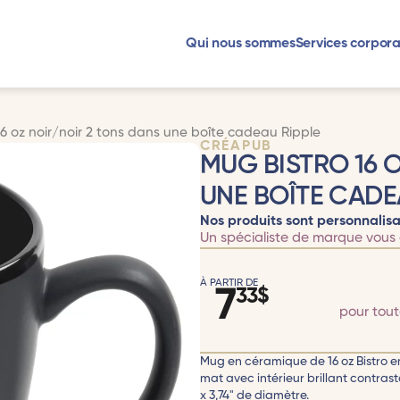
Qui nous sommes
Services corpora
16 oz noir/noir 2 tons dans une boîte cadeau Ripple
CRÉAPUB
MUG BISTRO 16 
UNE BOÎTE CADE
Nos produits sont personnalisa
Un spécialiste de marque vous 
À PARTIR DE
7
33
$
pour tou
Mug en céramique de 16 oz Bistro em
mat avec intérieur brillant contras
x 3,74" de diamètre.