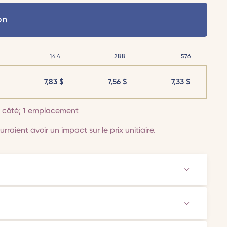
on
144
288
576
7,83
$
7,56
$
7,33
$
 1 côté; 1 emplacement
rraient avoir un impact sur le prix unitiaire.