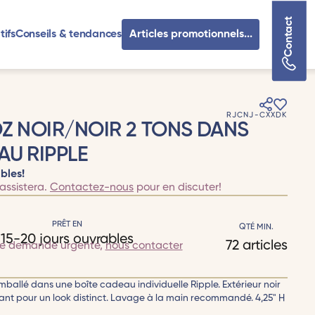
Contact
tifs
Conseils & tendances
Articles promotionnels...
RJCNJ-CXXDK
OZ NOIR/NOIR 2 TONS DANS
AU RIPPLE
bles!
assistera.
Contactez-nous
pour en discuter!
PRÊT EN
QTÉ MIN.
15-20 jours ouvrables
72 articles
te demande urgente,
nous contacter
ballé dans une boîte cadeau individuelle Ripple. Extérieur noir
tant pour un look distinct. Lavage à la main recommandé. 4,25" H