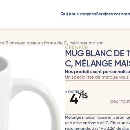
Qui nous sommes
Services corpora
e 11 oz avec anse en forme de C, mélange maison.
CRÉAPUB
MUG BLANC DE 1
C, MÉLANGE MAI
Nos produits sont personnalisa
Un spécialiste de marque vous 
À PARTIR DE
4
71
$
pour tou
Mélange maison, tasse en céramique
une anse en forme de C. Elle a un ex
recommandé. 3,75" H x 3,26" de dia