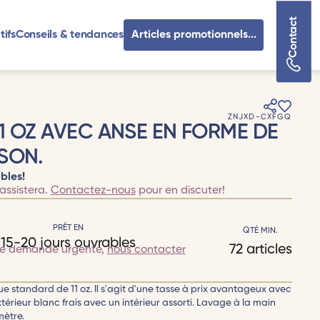
Contact
tifs
Conseils & tendances
Articles promotionnels...
ZNJXD-CXFGQ
1 OZ AVEC ANSE EN FORME DE
SON.
bles!
assistera.
Contactez-nous
pour en discuter!
PRÊT EN
QTÉ MIN.
15-20 jours ouvrables
72 articles
te demande urgente,
nous contacter
 standard de 11 oz. Il s'agit d'une tasse à prix avantageux avec
térieur blanc frais avec un intérieur assorti. Lavage à la main
mètre.