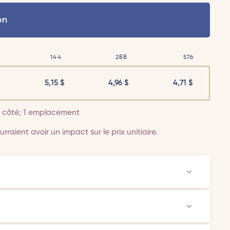
on
144
288
576
5,15
$
4,96
$
4,71
$
 1 côté; 1 emplacement
rraient avoir un impact sur le prix unitiaire.