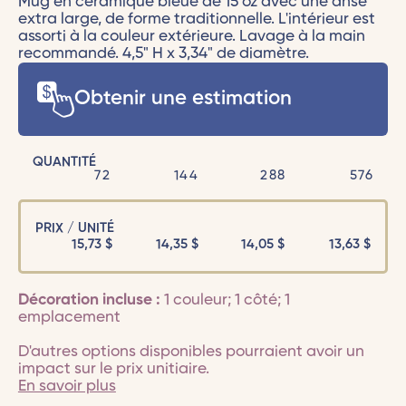
Mug en céramique bleue de 15 oz avec une anse
extra large, de forme traditionnelle. L'intérieur est
assorti à la couleur extérieure. Lavage à la main
recommandé. 4,5" H x 3,34" de diamètre.
Obtenir une estimation
QUANTITÉ
72
144
288
576
PRIX / UNITÉ
15,73
$
14,35
$
14,05
$
13,63
$
Décoration incluse :
1 couleur; 1 côté; 1
emplacement
D'autres options disponibles pourraient avoir un
impact sur le prix unitiaire.
En savoir plus