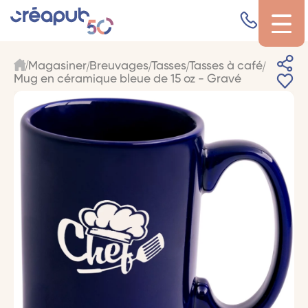
Magasiner
Breuvages
Tasses
Tasses à café
Mug en céramique bleue de 15 oz - Gravé