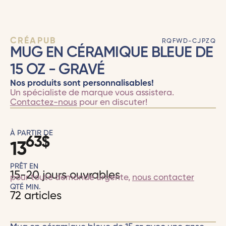
CRÉAPUB
RQFWD-CJPZQ
MUG EN CÉRAMIQUE BLEUE DE
15 OZ - GRAVÉ
Nos produits sont personnalisables!
Un spécialiste de marque vous assistera.
Contactez-nous
pour en discuter!
À PARTIR DE
63
$
13
PRÊT EN
15-20 jours ouvrables
pour toute demande urgente,
nous contacter
QTÉ MIN.
72 articles