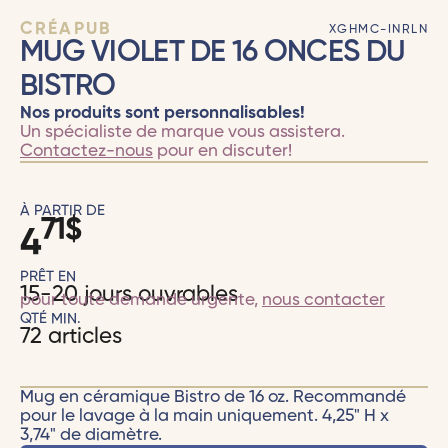
CRÉAPUB
XGHMC-INRLN
MUG VIOLET DE 16 ONCES DU
BISTRO
Nos produits sont personnalisables!
Un spécialiste de marque vous assistera.
Contactez-nous
pour en discuter!
À PARTIR DE
71
$
4
PRÊT EN
15-20 jours ouvrables
pour toute demande urgente,
nous contacter
QTÉ MIN.
72 articles
Mug en céramique Bistro de 16 oz. Recommandé
pour le lavage à la main uniquement. 4,25" H x
3,74" de diamètre.