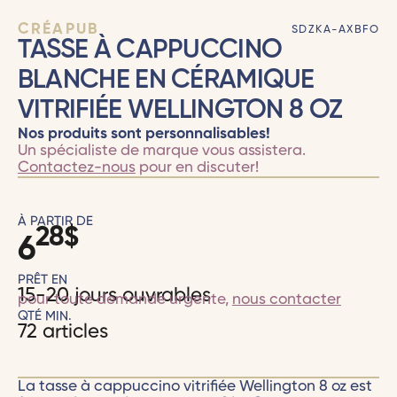
CRÉAPUB
SDZKA-AXBFO
TASSE À CAPPUCCINO
BLANCHE EN CÉRAMIQUE
VITRIFIÉE WELLINGTON 8 OZ
Nos produits sont personnalisables!
Un spécialiste de marque vous assistera.
Contactez-nous
pour en discuter!
À PARTIR DE
28
$
6
PRÊT EN
15-20 jours ouvrables
pour toute demande urgente,
nous contacter
QTÉ MIN.
72 articles
La tasse à cappuccino vitrifiée Wellington 8 oz est