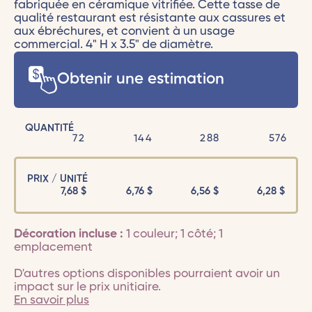
fabriquée en céramique vitrifiée. Cette tasse de
qualité restaurant est résistante aux cassures et
aux ébréchures, et convient à un usage
commercial. 4" H x 3.5" de diamètre.
Obtenir une estimation
QUANTITÉ
72
144
288
576
PRIX / UNITÉ
7,68
$
6,76
$
6,56
$
6,28
$
Décoration incluse :
1 couleur; 1 côté; 1
emplacement
D'autres options disponibles pourraient avoir un
impact sur le prix unitiaire.
En savoir plus