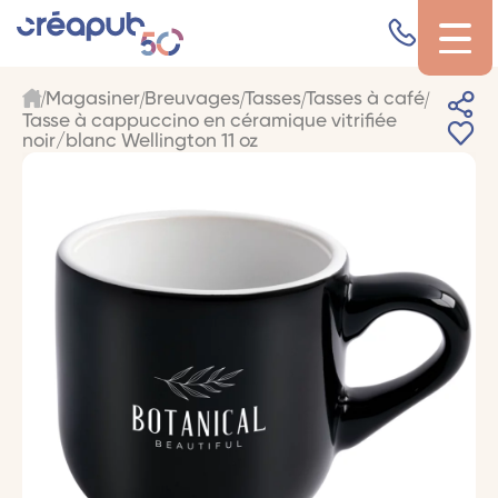
Magasiner
Breuvages
Tasses
Tasses à café
Tasse à cappuccino en céramique vitrifiée
noir/blanc Wellington 11 oz