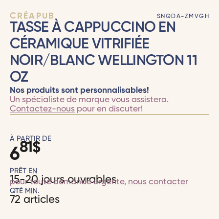
CRÉAPUB
SNQDA-ZMVGH
TASSE À CAPPUCCINO EN
CÉRAMIQUE VITRIFIÉE
NOIR/BLANC WELLINGTON 11
OZ
Nos produits sont personnalisables!
Un spécialiste de marque vous assistera.
Contactez-nous
pour en discuter!
À PARTIR DE
81
$
6
PRÊT EN
15-20 jours ouvrables
pour toute demande urgente,
nous contacter
QTÉ MIN.
72 articles