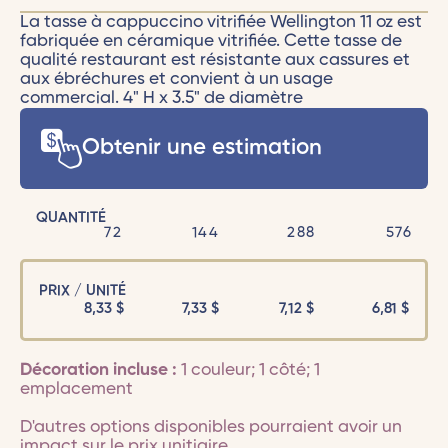
La tasse à cappuccino vitrifiée Wellington 11 oz est
fabriquée en céramique vitrifiée. Cette tasse de
qualité restaurant est résistante aux cassures et
aux ébréchures et convient à un usage
commercial. 4" H x 3.5" de diamètre
Obtenir une estimation
QUANTITÉ
72
144
288
576
PRIX / UNITÉ
8,33
$
7,33
$
7,12
$
6,81
$
Décoration incluse :
1 couleur; 1 côté; 1
emplacement
D'autres options disponibles pourraient avoir un
impact sur le prix unitiaire.