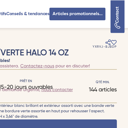
Contact
tifs
Conseils & tendances
Articles promotionnels...
YXRVJ-BJBDP
VERTE HALO 14 OZ
bles!
assistera.
Contactez-nous
pour en discuter!
PRÊT EN
QTÉ MIN.
15-20 jours ouvrables
144 articles
e demande urgente,
nous contacter
ntérieur blanc brillant et extérieur assorti avec une bande verte
ine bordure verte assortie en haut pour rehausser l'aspect.
 x 3,66" de diamètre.