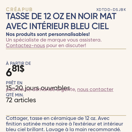
CRÉAPUB
XDTDD-DSJBK
TASSE DE 12 OZ EN NOIR MAT
AVEC INTÉRIEUR BLEU CIEL
Nos produits sont personnalisables!
Un spécialiste de marque vous assistera.
Contactez-nous
pour en discuter!
À PARTIR DE
81
$
6
PRÊT EN
15-20 jours ouvrables
pour toute demande urgente,
nous contacter
QTÉ MIN.
72 articles
Cottager, tasse en céramique de 12 oz. Avec
finition satinée mate noire à l'extérieur et intérieur
bleu ciel brillant. Lavage à la main recommandé.