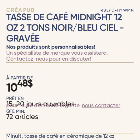
CRÉAPUB
RBLYD-HYWMN
TASSE DE CAFÉ MIDNIGHT 12
OZ 2 TONS NOIR/BLEU CIEL -
GRAVÉE
Nos produits sont personnalisables!
Un spécialiste de marque vous assistera.
Contactez-nous
pour en discuter!
À PARTIR DE
48
$
10
PRÊT EN
15-20 jours ouvrables
pour toute demande urgente,
nous contacter
QTÉ MIN.
72 articles
Minuit, tasse de café en céramique de 12 oz