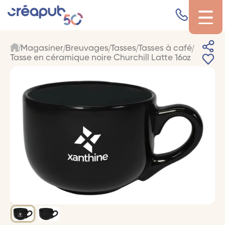
Magasiner
Breuvages
Tasses
Tasses à café
Tasse en céramique noire Churchill Latte 16oz