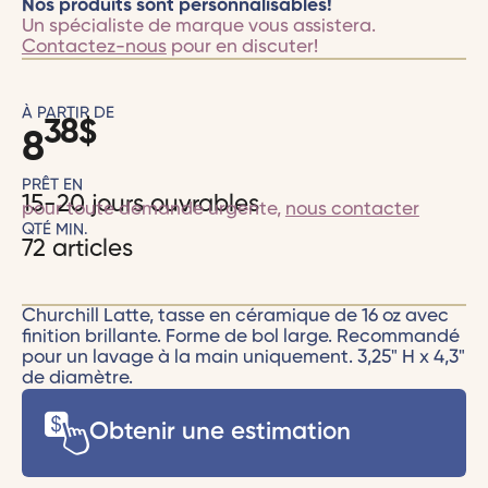
Nos produits sont personnalisables!
Un spécialiste de marque vous assistera.
Contactez-nous
pour en discuter!
À PARTIR DE
38
$
8
PRÊT EN
15-20 jours ouvrables
pour toute demande urgente,
nous contacter
QTÉ MIN.
72 articles
Churchill Latte, tasse en céramique de 16 oz avec
finition brillante. Forme de bol large. Recommandé
pour un lavage à la main uniquement. 3,25" H x 4,3"
de diamètre.
Obtenir une estimation