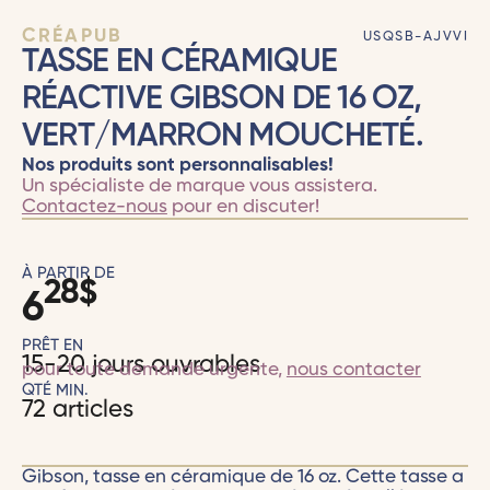
CRÉAPUB
USQSB-AJVVI
TASSE EN CÉRAMIQUE
RÉACTIVE GIBSON DE 16 OZ,
VERT/MARRON MOUCHETÉ.
Nos produits sont personnalisables!
Un spécialiste de marque vous assistera.
Contactez-nous
pour en discuter!
À PARTIR DE
28
$
6
PRÊT EN
15-20 jours ouvrables
pour toute demande urgente,
nous contacter
QTÉ MIN.
72 articles
Gibson, tasse en céramique de 16 oz. Cette tasse a