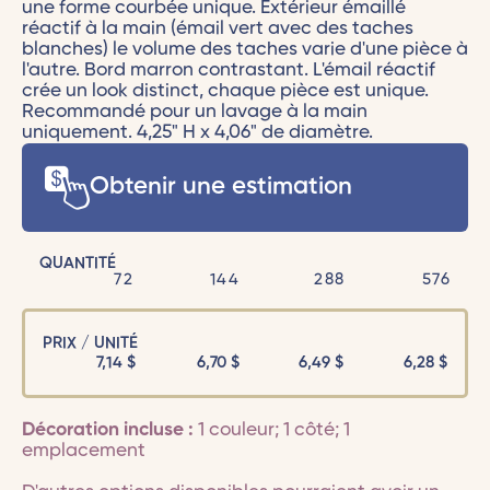
une forme courbée unique. Extérieur émaillé
réactif à la main (émail vert avec des taches
blanches) le volume des taches varie d'une pièce à
l'autre. Bord marron contrastant. L'émail réactif
crée un look distinct, chaque pièce est unique.
Recommandé pour un lavage à la main
uniquement. 4,25" H x 4,06" de diamètre.
Obtenir une estimation
QUANTITÉ
72
144
288
576
PRIX / UNITÉ
7,14
$
6,70
$
6,49
$
6,28
$
Décoration incluse :
1 couleur; 1 côté; 1
emplacement