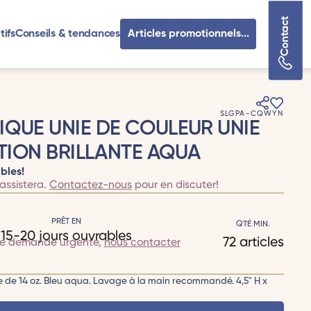
Contact
tifs
Conseils & tendances
Articles promotionnels...
SLGPA-CQWYN
IQUE UNIE DE COULEUR UNIE
ITION BRILLANTE AQUA
bles!
assistera.
Contactez-nous
pour en discuter!
PRÊT EN
QTÉ MIN.
15-20 jours ouvrables
72 articles
te demande urgente,
nous contacter
e de 14 oz. Bleu aqua. Lavage à la main recommandé. 4,5" H x