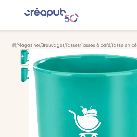
Magasiner
Breuvages
Tasses
Tasses à café
Tasse en cé