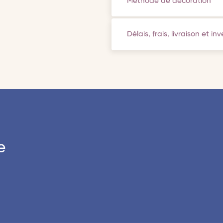
Méthode de décoration
Délais, frais, livraison et in
e