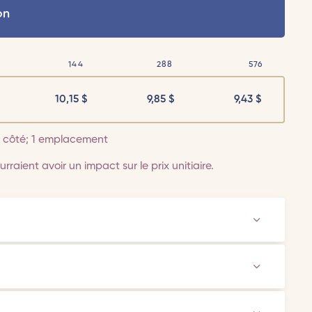
on
144
288
576
10,15
$
9,85
$
9,43
$
 1 côté; 1 emplacement
rraient avoir un impact sur le prix unitiaire.