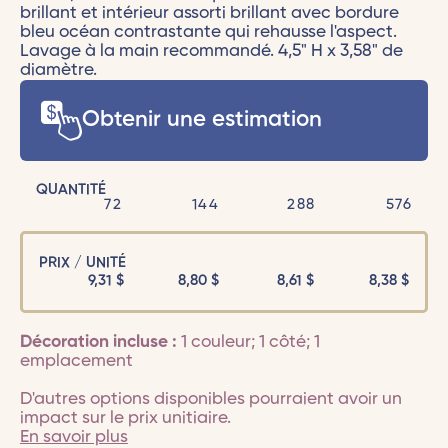
brillant et intérieur assorti brillant avec bordure
bleu océan contrastante qui rehausse l'aspect.
Lavage à la main recommandé. 4,5" H x 3,58" de
diamètre.
Obtenir une estimation
QUANTITÉ
72
144
288
576
PRIX / UNITÉ
9,31
$
8,80
$
8,61
$
8,38
$
Décoration incluse :
1 couleur; 1 côté; 1
emplacement
D'autres options disponibles pourraient avoir un
impact sur le prix unitiaire.
En savoir plus