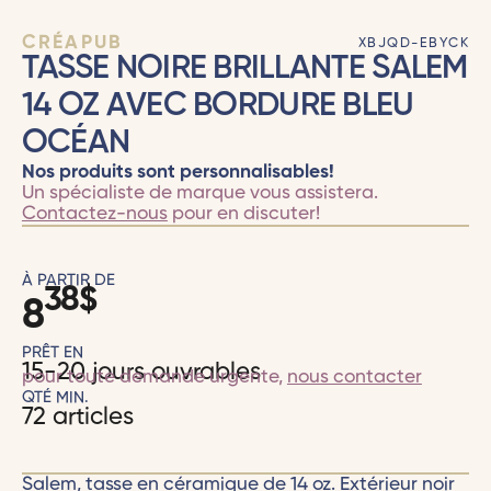
CRÉAPUB
XBJQD-EBYCK
TASSE NOIRE BRILLANTE SALEM
14 OZ AVEC BORDURE BLEU
OCÉAN
Nos produits sont personnalisables!
Un spécialiste de marque vous assistera.
Contactez-nous
pour en discuter!
À PARTIR DE
38
$
8
PRÊT EN
15-20 jours ouvrables
pour toute demande urgente,
nous contacter
QTÉ MIN.
72 articles
Salem, tasse en céramique de 14 oz. Extérieur noir