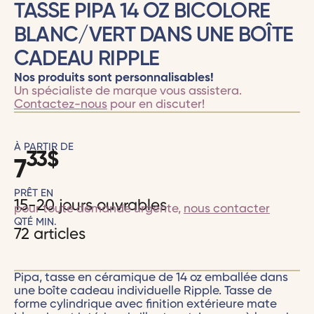
TASSE PIPA 14 OZ BICOLORE
BLANC/VERT DANS UNE BOÎTE
CADEAU RIPPLE
Nos produits sont personnalisables!
Un spécialiste de marque vous assistera.
Contactez-nous
pour en discuter!
À PARTIR DE
33
$
7
PRÊT EN
15-20 jours ouvrables
pour toute demande urgente,
nous contacter
QTÉ MIN.
72 articles
Pipa, tasse en céramique de 14 oz emballée dans
une boîte cadeau individuelle Ripple. Tasse de
forme cylindrique avec finition extérieure mate