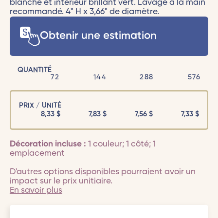
blanche et intérieur brillant vert. Lavage à la main
recommandé. 4" H x 3,66" de diamètre.
Obtenir une estimation
QUANTITÉ
72
144
288
576
PRIX / UNITÉ
8,33
$
7,83
$
7,56
$
7,33
$
Décoration incluse :
1 couleur; 1 côté; 1
emplacement
D'autres options disponibles pourraient avoir un
impact sur le prix unitiaire.
En savoir plus