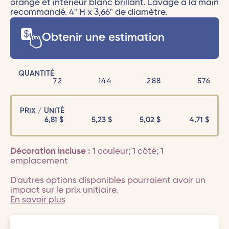
orange et intérieur blanc brillant. Lavage à la main
recommandé. 4" H x 3,66" de diamètre.
Obtenir une estimation
QUANTITÉ
72
144
288
576
PRIX / UNITÉ
6,81
$
5,23
$
5,02
$
4,71
$
Décoration incluse :
1 couleur; 1 côté; 1
emplacement
D'autres options disponibles pourraient avoir un
impact sur le prix unitiaire.
En savoir plus