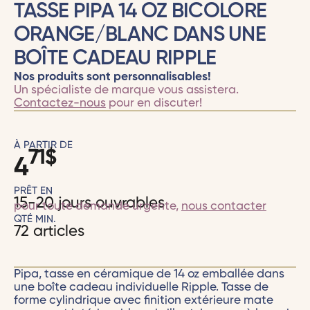
TASSE PIPA 14 OZ BICOLORE
ORANGE/BLANC DANS UNE
BOÎTE CADEAU RIPPLE
Nos produits sont personnalisables!
Un spécialiste de marque vous assistera.
Contactez-nous
pour en discuter!
À PARTIR DE
71
$
4
PRÊT EN
15-20 jours ouvrables
pour toute demande urgente,
nous contacter
QTÉ MIN.
72 articles
Pipa, tasse en céramique de 14 oz emballée dans
une boîte cadeau individuelle Ripple. Tasse de
forme cylindrique avec finition extérieure mate