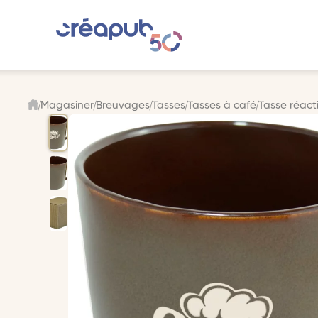
Magasiner
Breuvages
Tasses
Tasses à café
Tasse réact