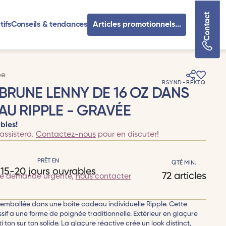
Contact
tifs
Conseils & tendances
Articles promotionnels...
ée
RSYND-BFKTQ
 BRUNE LENNY DE 16 OZ DANS
AU RIPPLE - GRAVÉE
bles!
assistera.
Contactez-nous
pour en discuter!
PRÊT EN
QTÉ MIN.
15-20 jours ouvrables
72 articles
te demande urgente,
nous contacter
 emballée dans une boîte cadeau individuelle Ripple. Cette
if a une forme de poignée traditionnelle. Extérieur en glaçure
 ton sur ton solide. La glaçure réactive crée un look distinct,