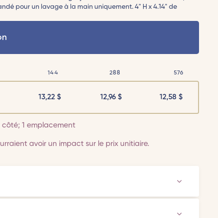
dé pour un lavage à la main uniquement. 4" H x 4.14" de
on
144
288
576
13,22
$
12,96
$
12,58
$
 1 côté; 1 emplacement
rraient avoir un impact sur le prix unitiaire.