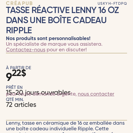
CRÉAPUB
USKYH-FTDPQ
TASSE RÉACTIVE LENNY 16 OZ
DANS UNE BOÎTE CADEAU
RIPPLE
Nos produits sont personnalisables!
Un spécialiste de marque vous assistera.
Contactez-nous
pour en discuter!
À PARTIR DE
22
$
9
PRÊT EN
15-20 jours ouvrables
pour toute demande urgente,
nous contacter
QTÉ MIN.
72 articles
Lenny, tasse en céramique de 16 oz emballée dans
une boîte cadeau individuelle Ripple. Cette