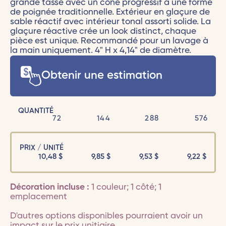
grande tasse avec un cône progressif a une forme
de poignée traditionnelle. Extérieur en glaçure de
sable réactif avec intérieur tonal assorti solide. La
glaçure réactive crée un look distinct, chaque
pièce est unique. Recommandé pour un lavage à
la main uniquement. 4" H x 4,14" de diamètre.
Obtenir une estimation
QUANTITÉ
72
144
288
576
PRIX / UNITÉ
10,48
$
9,85
$
9,53
$
9,22
$
Décoration incluse :
1 couleur; 1 côté; 1
emplacement
D'autres options disponibles pourraient avoir un
impact sur le prix unitiaire.