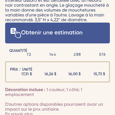
intérieur assorti et est détaillée avec un rebord
noir contrastant en angle. Le glaçage moucheté à
la main donne des volumes de mouchetures
variables d'une pièce à l'autre. Lavage à la main
recommandé. 3,5" H x 4,22" de diamètre.
Obtenir une estimation
QUANTITÉ
72
144
288
576
PRIX / UNITÉ
17,31
$
16,26
$
16,00
$
15,73
$
Décoration incluse :
1 couleur; 1 côté; 1
emplacement
D'autres options disponibles pourraient avoir un
impact sur le prix unitiaire.
En savoir plus