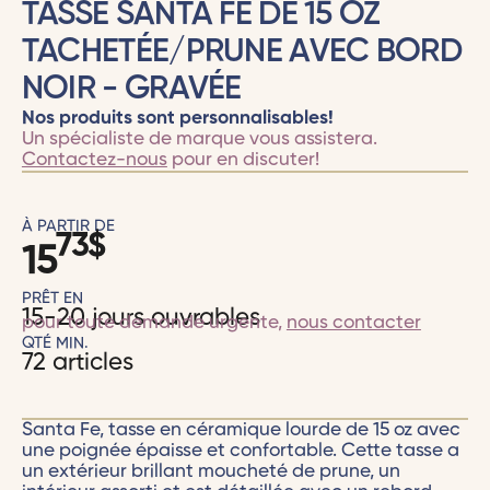
TASSE SANTA FE DE 15 OZ
TACHETÉE/PRUNE AVEC BORD
NOIR - GRAVÉE
Nos produits sont personnalisables!
Un spécialiste de marque vous assistera.
Contactez-nous
pour en discuter!
À PARTIR DE
73
$
15
PRÊT EN
15-20 jours ouvrables
pour toute demande urgente,
nous contacter
QTÉ MIN.
72 articles
Santa Fe, tasse en céramique lourde de 15 oz avec
une poignée épaisse et confortable. Cette tasse a
un extérieur brillant moucheté de prune, un