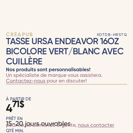
CRÉAPUB
XDTDB-HRSTQ
TASSE URSA ENDEAVOR 16OZ
BICOLORE VERT/BLANC AVEC
CUILLÈRE
Nos produits sont personnalisables!
Un spécialiste de marque vous assistera.
Contactez-nous
pour en discuter!
À PARTIR DE
71
$
4
PRÊT EN
15-20 jours ouvrables
pour toute demande urgente,
nous contacter
QTÉ MIN.