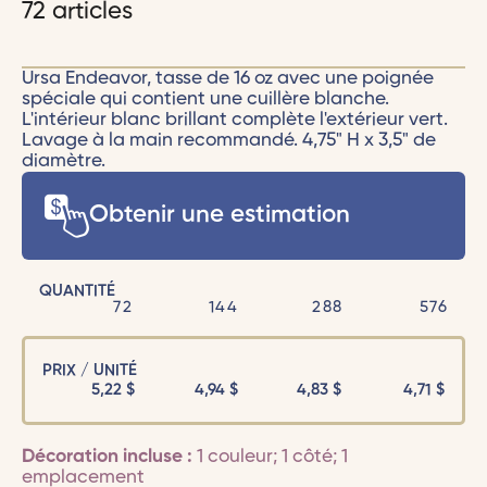
72 articles
Ursa Endeavor, tasse de 16 oz avec une poignée
spéciale qui contient une cuillère blanche.
L'intérieur blanc brillant complète l'extérieur vert.
Lavage à la main recommandé. 4,75" H x 3,5" de
diamètre.
Obtenir une estimation
QUANTITÉ
72
144
288
576
PRIX / UNITÉ
5,22
$
4,94
$
4,83
$
4,71
$
Décoration incluse :
1 couleur; 1 côté; 1
emplacement