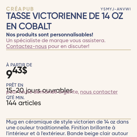
CRÉAPUB
YSMYJ-ANVWI
TASSE VICTORIENNE DE 14 OZ
EN COBALT
Nos produits sont personnalisables!
Un spécialiste de marque vous assistera.
Contactez-nous
pour en discuter!
À PARTIR DE
43
$
9
PRÊT EN
15-20 jours ouvrables
pour toute demande urgente,
nous contacter
QTÉ MIN.
144 articles
Mug en céramique de style victorien de 14 oz dans
une couleur traditionnelle. Finition brillante à
l'intérieur et à l'extérieur. Bande beige clair autour