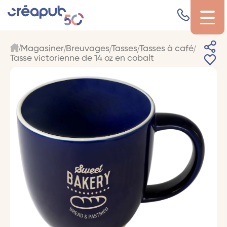
Magasiner
Breuvages
Tasses
Tasses à café
Tasse victorienne de 14 oz en cobalt