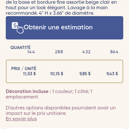
de la base et bordure fine assortie beige clair en
haut pour un look élégant. Lavage à la main
recommandé. 4" H x 3.66" de diamètre.
Obtenir une estimation
QUANTITÉ
144
288
432
864
PRIX / UNITÉ
11,53
$
10,15
$
9,85
$
9,43
$
Décoration incluse :
1 couleur; 1 côté; 1
emplacement
D'autres options disponibles pourraient avoir un
impact sur le prix unitiaire.
En savoir plus