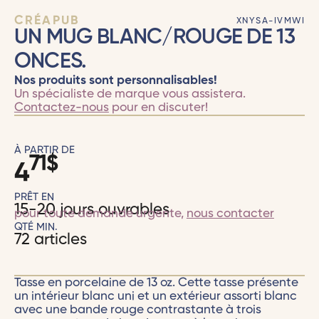
CRÉAPUB
XNYSA-IVMWI
UN MUG BLANC/ROUGE DE 13
ONCES.
Nos produits sont personnalisables!
Un spécialiste de marque vous assistera.
Contactez-nous
pour en discuter!
À PARTIR DE
71
$
4
PRÊT EN
15-20 jours ouvrables
pour toute demande urgente,
nous contacter
QTÉ MIN.
72 articles
Tasse en porcelaine de 13 oz. Cette tasse présente
un intérieur blanc uni et un extérieur assorti blanc
avec une bande rouge contrastante à trois