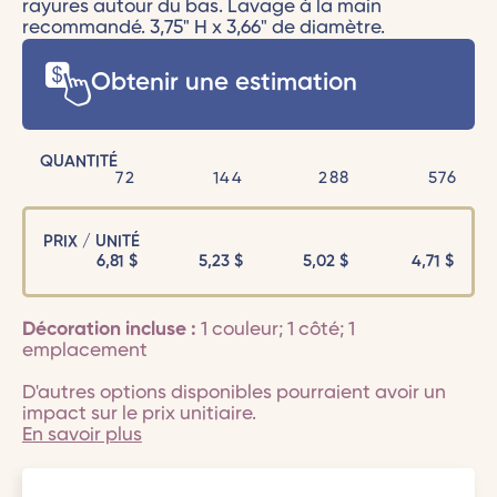
rayures autour du bas. Lavage à la main
recommandé. 3,75" H x 3,66" de diamètre.
Obtenir une estimation
QUANTITÉ
72
144
288
576
PRIX / UNITÉ
6,81
$
5,23
$
5,02
$
4,71
$
Décoration incluse :
1 couleur; 1 côté; 1
emplacement
D'autres options disponibles pourraient avoir un
impact sur le prix unitiaire.
En savoir plus