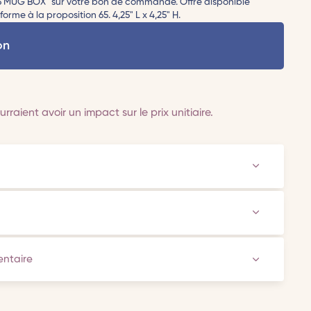
25 MUG BOX" sur votre bon de commande. Offre disponible
rme à la proposition 65. 4,25" L x 4,25" H.
on
rraient avoir un impact sur le prix unitiaire.
ventaire