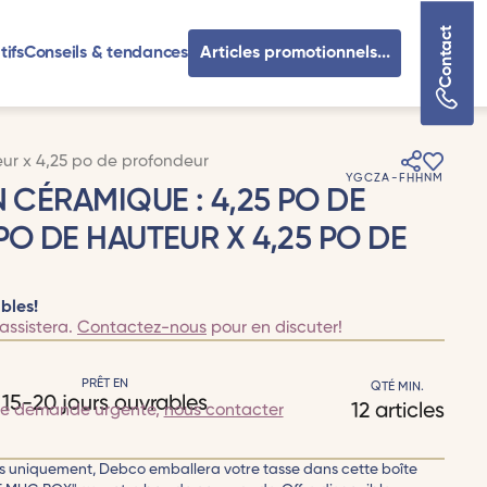
Contact
tifs
Conseils & tendances
Articles promotionnels...
eur x 4,25 po de profondeur
YGCZA-FHHNM
N CÉRAMIQUE : 4,25 PO DE
PO DE HAUTEUR X 4,25 PO DE
bles!
assistera.
Contactez-nous
pour en discuter!
PRÊT EN
QTÉ MIN.
15-20 jours ouvrables
12 articles
te demande urgente,
nous contacter
 uniquement, Debco emballera votre tasse dans cette boîte