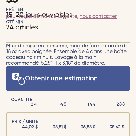
PRÊT EN
15-20 jours ouvrables
pour toute demande urgente,
nous contacter
QTÉ MIN.
24 articles
Mug de mise en conserve, mug de forme carrée de
16 oz avec poignée. Ensemble de 4 dans une boîte
cadeau noir minuit. Lavage à la main
recommandé. 5,25" H x 3,18" de diamètre.
Obtenir une estimation
QUANTITÉ
24
48
144
288
PRIX / UNITÉ
44,02
$
38,81
$
36,88
$
35,62
$