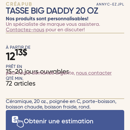
CRÉAPUB
ANNYC-EZJPL
TASSE BIG DADDY 20 OZ
Nos produits sont personnalisables!
Un spécialiste de marque vous assistera.
Contactez-nous
pour en discuter!
À PARTIR DE
13
$
12
PRÊT EN
15-20 jours ouvrables
pour toute demande urgente,
nous contacter
QTÉ MIN.
72 articles
Céramique, 20 oz., poignée en C, porte-boisson,
boisson chaude, boisson froide, rond.
Obtenir une estimation