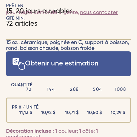
PRÊT EN
15-20 jours ouvrables
pour toute demande urgente,
nous contacter
QTÉ MIN.
72 articles
15 oz., céramique, poignée en C, support à boisson,
rond, boisson chaude, boisson froide
Obtenir une estimation
QUANTITÉ
72
144
288
504
1008
PRIX / UNITÉ
11,13
$
10,92
$
10,71
$
10,50
$
10,29
$
Décoration incluse :
1 couleur; 1 côté; 1