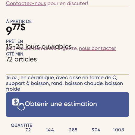
Contactez-nous
pour en discuter!
À PARTIR DE
77
$
9
PRÊT EN
15-20 jours ouvrables
pour toute demande urgente,
nous contacter
QTÉ MIN.
72 articles
16 oz., en céramique, avec anse en forme de C,
support à boisson, rond, boisson chaude, boisson
froide
Obtenir une estimation
QUANTITÉ
72
144
288
504
1008