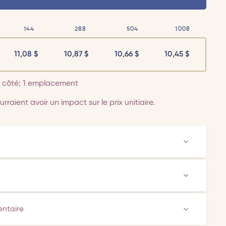
144
288
504
1008
11,08
$
10,87
$
10,66
$
10,45
$
 1 côté; 1 emplacement
rraient avoir un impact sur le prix unitiaire.
ventaire