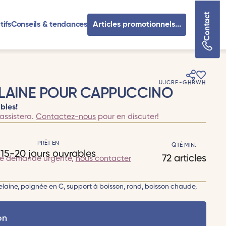
Contact
tifs
Conseils & tendances
Articles promotionnels...
UJCRE-GHBWH
ELAINE POUR CAPPUCCINO
bles!
assistera.
Contactez-nous
pour en discuter!
PRÊT EN
QTÉ MIN.
15-20 jours ouvrables
72 articles
te demande urgente,
nous contacter
celaine, poignée en C, support à boisson, rond, boisson chaude,
on