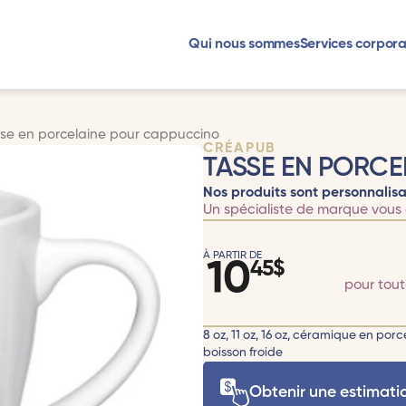
Qui nous sommes
Services corpora
se en porcelaine pour cappuccino
CRÉAPUB
TASSE EN PORC
Nos produits sont personnalisa
Un spécialiste de marque vous 
À PARTIR DE
10
45
$
pour tou
8 oz, 11 oz, 16 oz, céramique en por
boisson froide
Obtenir une estimati