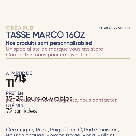
CRÉAPUB
ALWGE-ZWFZH
TASSE MARCO 16OZ
Nos produits sont personnalisables!
Un spécialiste de marque vous assistera.
Contactez-nous
pour en discuter!
À PARTIR DE
71
$
11
PRÊT EN
15-20 jours ouvrables
pour toute demande urgente,
nous contacter
QTÉ MIN.
72 articles
Céramique, 16 oz., Poignée en C, Porte-boisson,
Boisson chaude, Boisson froide, Rond, Brillant