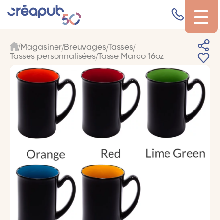
Magasiner
Breuvages
Tasses
Tasses personnalisées
Tasse Marco 16oz