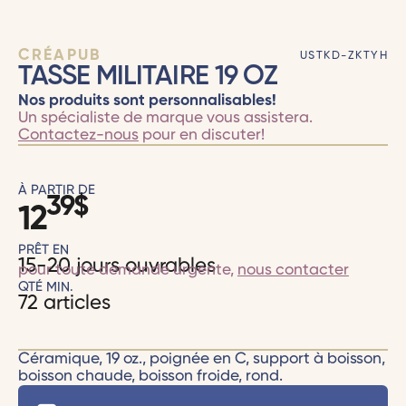
CRÉAPUB
USTKD-ZKTYH
TASSE MILITAIRE 19 OZ
Nos produits sont personnalisables!
Un spécialiste de marque vous assistera.
Contactez-nous
pour en discuter!
À PARTIR DE
39
$
12
PRÊT EN
15-20 jours ouvrables
pour toute demande urgente,
nous contacter
QTÉ MIN.
72 articles
Céramique, 19 oz., poignée en C, support à boisson,
boisson chaude, boisson froide, rond.