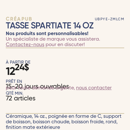
CRÉAPUB
UBPYE-ZMLCM
TASSE SPARTIATE 14 OZ
Nos produits sont personnalisables!
Un spécialiste de marque vous assistera.
Contactez-nous
pour en discuter!
À PARTIR DE
24
$
12
PRÊT EN
15-20 jours ouvrables
pour toute demande urgente,
nous contacter
QTÉ MIN.
72 articles
Céramique, 14 oz., poignée en forme de C, support
de boisson, boisson chaude, boisson froide, rond,
finition mate extérieure