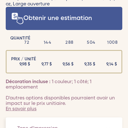
oz, Large ouverture
Obtenir une estimation
QUANTITÉ
72
144
288
504
1008
PRIX / UNITÉ
9,98
$
9,77
$
9,56
$
9,35
$
9,14
$
Décoration incluse :
1 couleur; 1 côté; 1
emplacement
D'autres options disponibles pourraient avoir un
impact sur le prix unitiaire.
En savoir plus