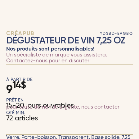
CRÉAPUB
YDSBD-EVGBQ
DÉGUSTATEUR DE VIN 7,25 OZ
Nos produits sont personnalisables!
Un spécialiste de marque vous assistera.
Contactez-nous
pour en discuter!
À PARTIR DE
14
$
9
PRÊT EN
15-20 jours ouvrables
pour toute demande urgente,
nous contacter
QTÉ MIN.
72 articles
Verre, Porte-boisson, Transparent, Base solide, 7,25