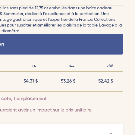
allins sans pied de 12,75 oz emballés dans une boîte cadeau
 Sommelier, dédiée à l'excellence et à la perfection. Une
éritage gastronomique et l'expertise de la France. Collections
s pour susciter et améliorer les plaisirs de la table. Lavage à la
e diamètre.
on
24
144
288
54,31
$
53,26
$
52,42
$
 1 côté; 1 emplacement
rraient avoir un impact sur le prix unitiaire.