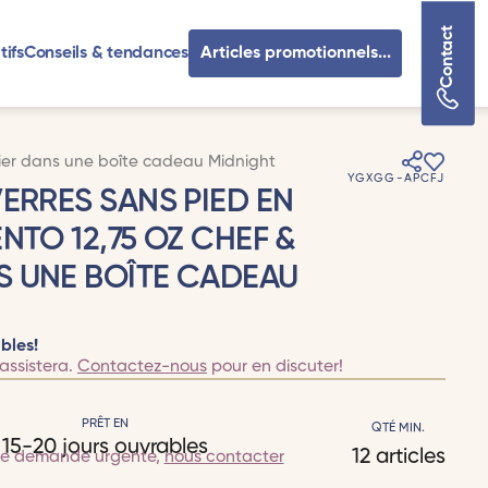
Contact
tifs
Conseils & tendances
Articles promotionnels...
lier dans une boîte cadeau Midnight
YGXGG-APCFJ
VERRES SANS PIED EN
NTO 12,75 OZ CHEF &
S UNE BOÎTE CADEAU
bles!
assistera.
Contactez-nous
pour en discuter!
PRÊT EN
QTÉ MIN.
15-20 jours ouvrables
12 articles
te demande urgente,
nous contacter