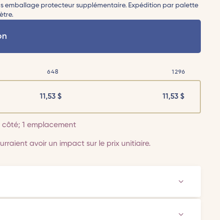
 emballage protecteur supplémentaire. Expédition par palette
ètre.
on
648
1296
11,53
$
11,53
$
 1 côté; 1 emplacement
rraient avoir un impact sur le prix unitiaire.