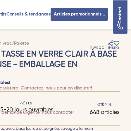
Contact
tifs
Conseils & tendances
Articles promotionnels...
n vrac/Palette
RWCQC-HMSHQ
Z TASSE EN VERRE CLAIR À BASE
SE - EMBALLAGE EN
bles!
assistera.
Contactez-nous
pour en discuter!
PRÊT EN
QTÉ MIN.
15-20 jours ouvrables
648 articles
e demande urgente,
nous contacter
75 oz avec base lourde et poignée. Lavage à la main