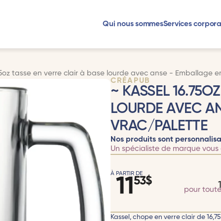
Qui nous sommes
Services corpora
75oz tasse en verre clair à base lourde avec anse - Emballage e
CRÉAPUB
~ KASSEL 16.75O
LOURDE AVEC AN
VRAC/PALETTE
Nos produits sont personnalisa
Un spécialiste de marque vous 
À PARTIR DE
11
53
$
pour tout
Kassel, chope en verre clair de 16,