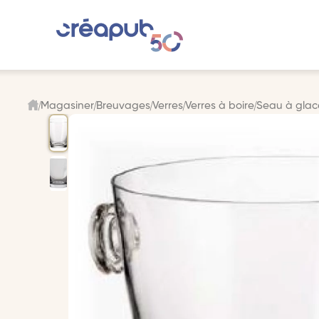
Magasiner
Breuvages
Verres
Verres à boire
Seau à glac