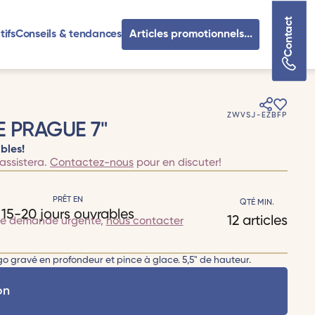
Contact
tifs
Conseils & tendances
Articles promotionnels...
ZWVSJ-EZBFP
E PRAGUE 7"
bles!
assistera.
Contactez-nous
pour en discuter!
PRÊT EN
QTÉ MIN.
15-20 jours ouvrables
12 articles
te demande urgente,
nous contacter
ogo gravé en profondeur et pince à glace. 5,5" de hauteur.
on