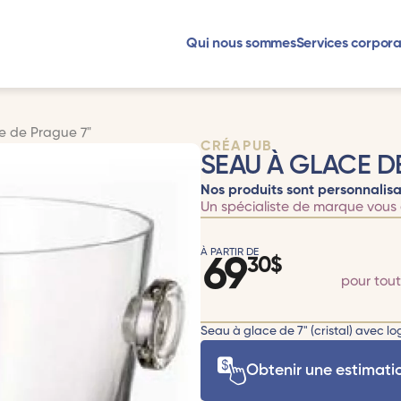
Qui nous sommes
Services corpora
e de Prague 7"
CRÉAPUB
SEAU À GLACE D
Nos produits sont personnalisa
Un spécialiste de marque vous 
À PARTIR DE
69
30
$
pour tou
Seau à glace de 7" (cristal) avec l
Obtenir une estimati