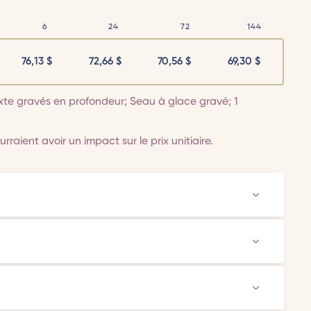
6
24
72
144
76,13
$
72,66
$
70,56
$
69,30
$
xte gravés en profondeur; Seau à glace gravé; 1
rraient avoir un impact sur le prix unitiaire.