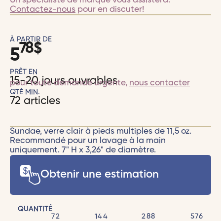
Un spécialiste de marque vous assistera.
Contactez-nous
pour en discuter!
À PARTIR DE
78
$
5
PRÊT EN
15-20 jours ouvrables
pour toute demande urgente,
nous contacter
QTÉ MIN.
72 articles
Sundae, verre clair à pieds multiples de 11,5 oz.
Recommandé pour un lavage à la main
uniquement. 7" H x 3,26" de diamètre.
Obtenir une estimation
QUANTITÉ
72
144
288
576