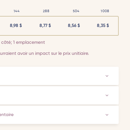
144
288
504
1008
8,98
$
8,77
$
8,56
$
8,35
$
 1 côté; 1 emplacement
rraient avoir un impact sur le prix unitiaire.
ventaire