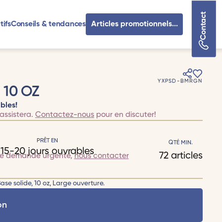
Contact
tifs
Conseils & tendances
Articles promotionnels...
YXPSD-BMRGN
10 OZ
bles!
assistera.
Contactez-nous
pour en discuter!
PRÊT EN
QTÉ MIN.
15-20 jours ouvrables
72 articles
te demande urgente,
nous contacter
ase solide, 10 oz, Large ouverture.
on