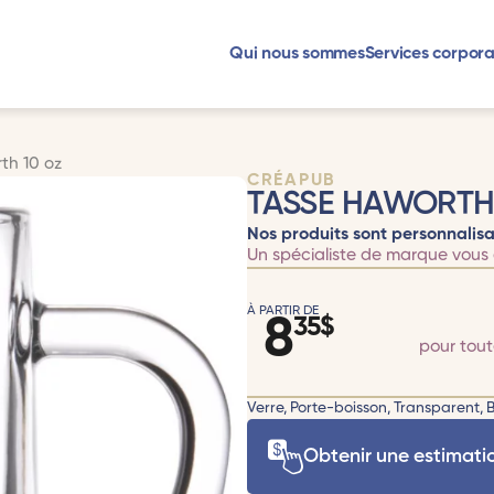
Qui nous sommes
Services corpora
th 10 oz
CRÉAPUB
TASSE HAWORTH 
Nos produits sont personnalisa
Un spécialiste de marque vous 
À PARTIR DE
8
35
$
pour tou
Verre, Porte-boisson, Transparent, B
Obtenir une estimati