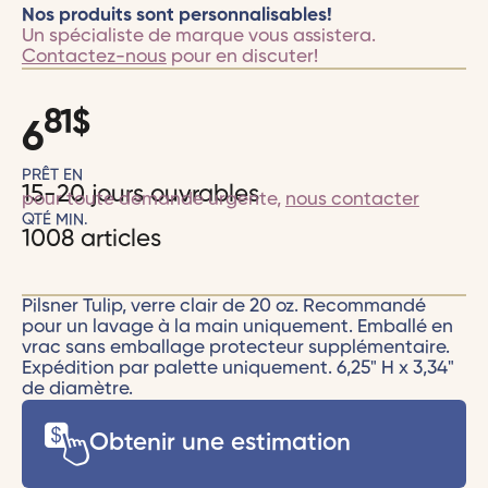
Nos produits sont personnalisables!
Un spécialiste de marque vous assistera.
Contactez-nous
pour en discuter!
81
$
6
PRÊT EN
15-20 jours ouvrables
pour toute demande urgente,
nous contacter
QTÉ MIN.
1008 articles
Pilsner Tulip, verre clair de 20 oz. Recommandé
pour un lavage à la main uniquement. Emballé en
vrac sans emballage protecteur supplémentaire.
Expédition par palette uniquement. 6,25" H x 3,34"
de diamètre.
Obtenir une estimation