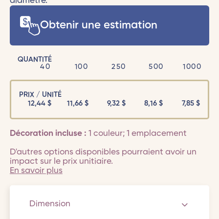
diamètre.
Obtenir une estimation
QUANTITÉ
40
100
250
500
1000
PRIX / UNITÉ
12,44
$
11,66
$
9,32
$
8,16
$
7,85
$
Décoration incluse :
1 couleur; 1 emplacement
D'autres options disponibles pourraient avoir un
impact sur le prix unitiaire.
En savoir plus
Dimension