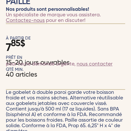
PAILLE
Nos produits sont personnalisables!
Un spécialiste de marque vous assistera.
Contactez-nous
pour en discuter!
À PARTIR DE
85
$
7
PRÊT EN
15-20 jours ouvrables
pour toute demande urgente,
nous contacter
QTÉ MIN.
40 articles
Le gobelet à double paroi garde votre boisson
froide et vos mains sèches. Alternative réutilisable
aux gobelets jetables avec couvercle vissé.
Contient jusqu'à 500 ml (17 oz liquides). Sans BPA
(bisphénol A) et conforme à la FDA. Recommandé
pour les boissons froides. Paille assortie de couleur
solide. Conforme à la FDA, Prop 65. 6,25" H x 4" de