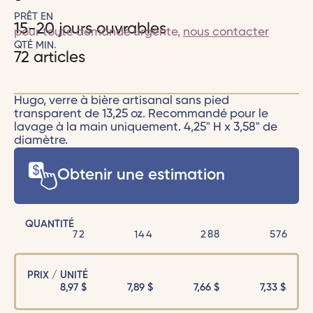
PRÊT EN
15-20 jours ouvrables
pour toute demande urgente,
nous contacter
QTÉ MIN.
72 articles
Hugo, verre à bière artisanal sans pied
transparent de 13,25 oz. Recommandé pour le
lavage à la main uniquement. 4,25" H x 3,58" de
diamètre.
Obtenir une estimation
QUANTITÉ
72
144
288
576
PRIX / UNITÉ
8,97
$
7,89
$
7,66
$
7,33
$