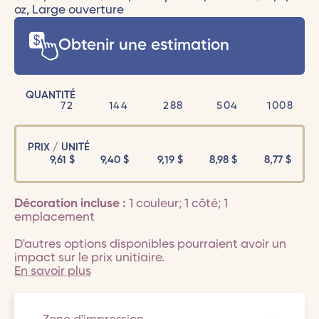
oz, Large ouverture
Obtenir une estimation
QUANTITÉ
72
144
288
504
1008
PRIX / UNITÉ
9,61
$
9,40
$
9,19
$
8,98
$
8,77
$
Décoration incluse :
1 couleur; 1 côté; 1
emplacement
D'autres options disponibles pourraient avoir un
impact sur le prix unitiaire.
En savoir plus