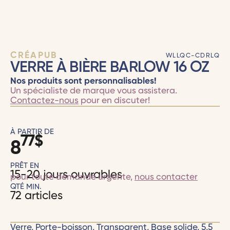
CRÉAPUB
WLLQC-CDRLQ
VERRE À BIÈRE BARLOW 16 OZ
Nos produits sont personnalisables!
Un spécialiste de marque vous assistera.
Contactez-nous
pour en discuter!
À PARTIR DE
77
$
8
PRÊT EN
15-20 jours ouvrables
pour toute demande urgente,
nous contacter
QTÉ MIN.
72 articles
Verre, Porte-boisson, Transparent, Base solide, 5,5