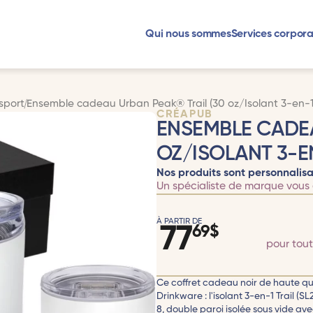
Qui nous sommes
Services corpora
sport
Ensemble cadeau Urban Peak® Trail (30 oz/Isolant 3-en-1
CRÉAPUB
ENSEMBLE CADEA
OZ/ISOLANT 3-E
Nos produits sont personnalisa
Un spécialiste de marque vous 
À PARTIR DE
77
69
$
pour tou
Ce coffret cadeau noir de haute q
Drinkware : l'isolant 3-en-1 Trail (S
8, double paroi isolée sous vide av