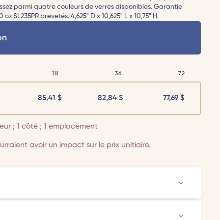
issez parmi quatre couleurs de verres disponibles. Garantie
 oz SL235PR brevetés. 4,625" D x 10,625" L x 10,75" H.
on
18
36
72
85,41
$
82,84
$
77,69
$
leur ; 1 côté ; 1 emplacement
rraient avoir un impact sur le prix unitiaire.