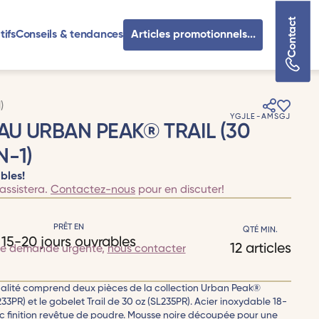
Contact
tifs
Conseils & tendances
Articles promotionnels...
)
YGJLE-AMSGJ
U URBAN PEAK® TRAIL (30
N-1)
bles!
assistera.
Contactez-nous
pour en discuter!
PRÊT EN
QTÉ MIN.
15-20 jours ouvrables
12 articles
te demande urgente,
nous contacter
ualité comprend deux pièces de la collection Urban Peak®
L233PR) et le gobelet Trail de 30 oz (SL235PR). Acier inoxydable 18-
ec finition revêtue de poudre. Mousse noire découpée pour une