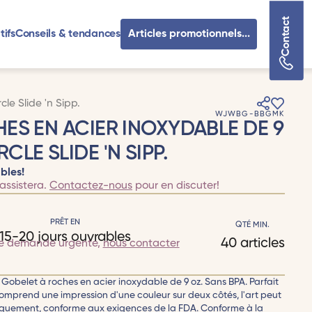
Contact
tifs
Conseils & tendances
Articles promotionnels...
le Slide 'n Sipp.
WJWBG-BBGMK
ES EN ACIER INOXYDABLE DE 9
LE SLIDE 'N SIPP.
bles!
assistera.
Contactez-nous
pour en discuter!
PRÊT EN
QTÉ MIN.
15-20 jours ouvrables
40 articles
te demande urgente,
nous contacter
Gobelet à roches en acier inoxydable de 9 oz. Sans BPA. Parfait
Comprend une impression d'une couleur sur deux côtés, l'art peut
niquement, conforme aux exigences de la FDA. Conforme à la