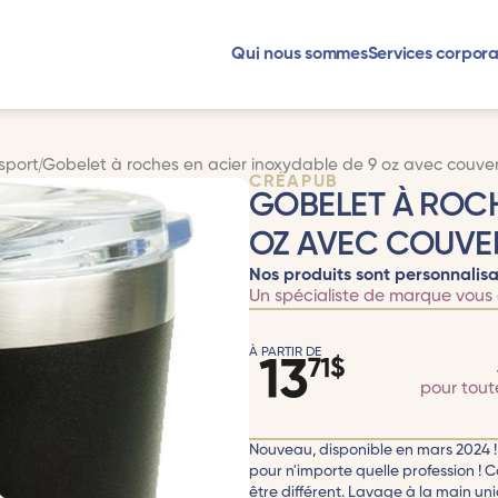
Qui nous sommes
Services corpora
sport
Gobelet à roches en acier inoxydable de 9 oz avec couverc
CRÉAPUB
GOBELET À ROCH
OZ AVEC COUVERC
Nos produits sont personnalisa
Un spécialiste de marque vous 
À PARTIR DE
13
71
$
pour tou
Nouveau, disponible en mars 2024 ! 
pour n'importe quelle profession ! 
être différent. Lavage à la main u