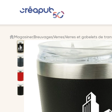
Magasiner
Breuvages
Verres
Verres et gobelets de tran