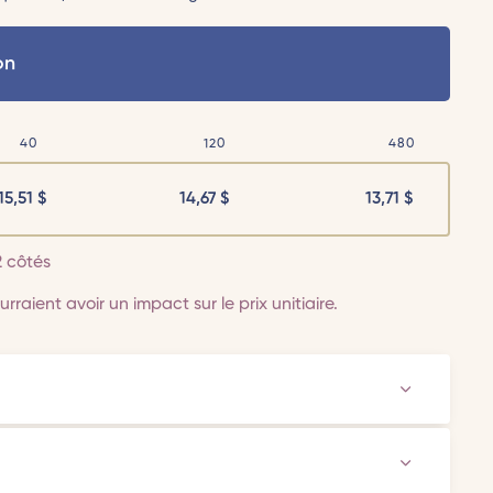
on
40
120
480
15,51
$
14,67
$
13,71
$
2 côtés
rraient avoir un impact sur le prix unitiaire.