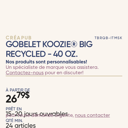
CRÉAPUB
TBRQB-ITMSK
GOBELET KOOZIE® BIG
RECYCLED - 40 OZ.
Nos produits sont personnalisables!
Un spécialiste de marque vous assistera.
Contactez-nous
pour en discuter!
À PARTIR DE
79
$
26
PRÊT EN
15-20 jours ouvrables
pour toute demande urgente,
nous contacter
QTÉ MIN.
24 articles