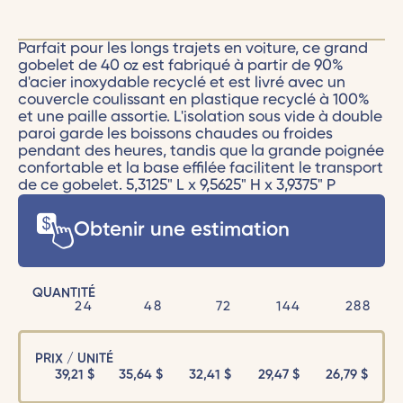
Parfait pour les longs trajets en voiture, ce grand
gobelet de 40 oz est fabriqué à partir de 90%
d'acier inoxydable recyclé et est livré avec un
couvercle coulissant en plastique recyclé à 100%
et une paille assortie. L'isolation sous vide à double
paroi garde les boissons chaudes ou froides
pendant des heures, tandis que la grande poignée
confortable et la base effilée facilitent le transport
de ce gobelet. 5,3125" L x 9,5625" H x 3,9375" P
Obtenir une estimation
QUANTITÉ
24
48
72
144
288
PRIX / UNITÉ
39,21
$
35,64
$
32,41
$
29,47
$
26,79
$