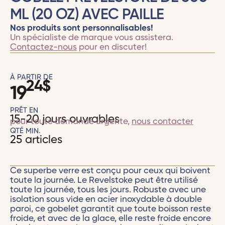
ML (20 OZ) AVEC PAILLE
Nos produits sont personnalisables!
Un spécialiste de marque vous assistera.
Contactez-nous
pour en discuter!
À PARTIR DE
24
$
19
PRÊT EN
15-20 jours ouvrables
pour toute demande urgente,
nous contacter
QTÉ MIN.
25 articles
Ce superbe verre est conçu pour ceux qui boivent
toute la journée. Le Revelstoke peut être utilisé
toute la journée, tous les jours. Robuste avec une
isolation sous vide en acier inoxydable à double
paroi, ce gobelet garantit que toute boisson reste
froide, et avec de la glace, elle reste froide encore