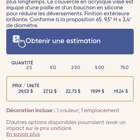
plus longtemps. Le couvercle en acrylique vissé est
équipé d'une paille et d'un bouchon en silicone
pour réduire les déversements. Finition extérieure
brillante. Conforme à la proposition 65. 9,5" H x 3,4"
de diamètre.
Obtenir une estimation
QUANTITÉ
25
50
250
500
750
PRIX / UNITÉ
29,53
$
27,12
$
22,73
$
19,99
$
19,24
$
Décoration incluse :
1 couleur; 1 emplacement
D'autres options disponibles pourraient avoir un
impact sur le prix unitiaire.
En savoir plus