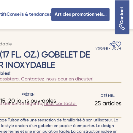
Contact
tifs
Conseils & tendances
Articles promotionnels...
ydable
VSQGB-IJCJH
17 FL. OZ.) GOBELET DE
R INOXYDABLE
bles!
assistera.
Contactez-nous
pour en discuter!
PRÊT EN
QTÉ MIN.
15-20 jours ouvrables
25 articles
te demande urgente,
nous contacter
e Tulson offre une sensation de familiarité à son utilisateur. La
le style ancien d'un gobelet en papier à emporter. Le design
ise ferme et une manipulation facile. La construction isolée en