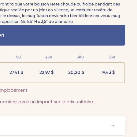
rantira que votre boisson reste chaude ou froide pendant des
que scellée par un joint en silicone, un extérieur revêtu de
 le dessus, le mug Tulson deviendra bientôt leur nouveau mug
position 65. 6,5" H x 3,5" de diamètre.
on
50
250
500
750
27,41
$
22,97
$
20,20
$
19,43
$
 emplacement
rraient avoir un impact sur le prix unitiaire.