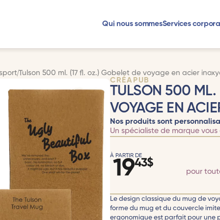
Qui nous sommes
Services corpora
sport
Tulson 500 ml. (17 fl. oz.) Gobelet de voyage en acier inox
CRÉAPUB
TULSON 500 ML. (
VOYAGE EN ACIE
Nos produits sont personnalisa
Un spécialiste de marque vous 
À PARTIR DE
19
43
$
pour tou
Le design classique du mug de voyag
forme du mug et du couvercle imite 
ergonomique est parfait pour une pr