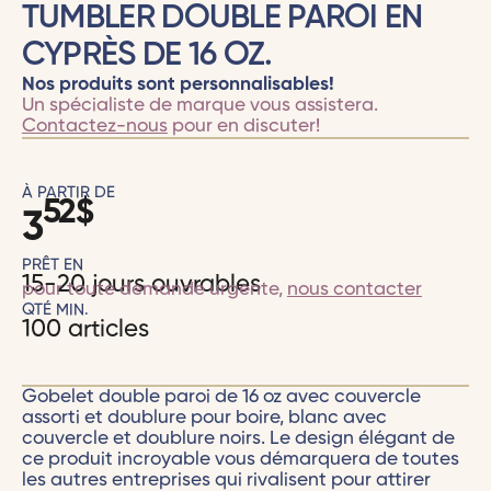
TUMBLER DOUBLE PAROI EN
CYPRÈS DE 16 OZ.
Nos produits sont personnalisables!
Un spécialiste de marque vous assistera.
Contactez-nous
pour en discuter!
À PARTIR DE
52
$
3
PRÊT EN
15-20 jours ouvrables
pour toute demande urgente,
nous contacter
QTÉ MIN.
100 articles
Gobelet double paroi de 16 oz avec couvercle
assorti et doublure pour boire, blanc avec
couvercle et doublure noirs. Le design élégant de
ce produit incroyable vous démarquera de toutes
les autres entreprises qui rivalisent pour attirer